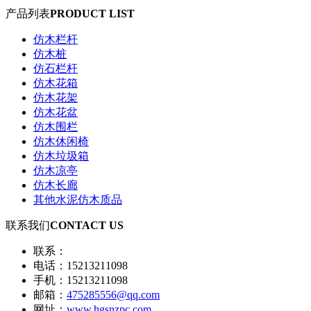
产品列表
PRODUCT LIST
仿木栏杆
仿木桩
仿石栏杆
仿木花箱
仿木花架
仿木花盆
仿木围栏
仿木休闲椅
仿木垃圾箱
仿木凉亭
仿木长廊
其他水泥仿木质品
联系我们
CONTACT US
联系：
电话：15213211098
手机：15213211098
邮箱：
475285556@qq.com
网址：
www.hgsnzpc.com