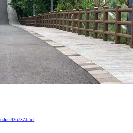
roduct936737.html