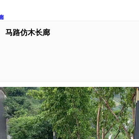
廊
马路仿木长廊