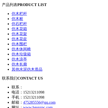
产品列表
PRODUCT LIST
仿木栏杆
仿木桩
仿石栏杆
仿木花箱
仿木花架
仿木花盆
仿木围栏
仿木休闲椅
仿木垃圾箱
仿木凉亭
仿木长廊
其他水泥仿木质品
联系我们
CONTACT US
联系：
电话：15213211098
手机：15213211098
邮箱：
475285556@qq.com
网址：
www.hgsnzpc.com