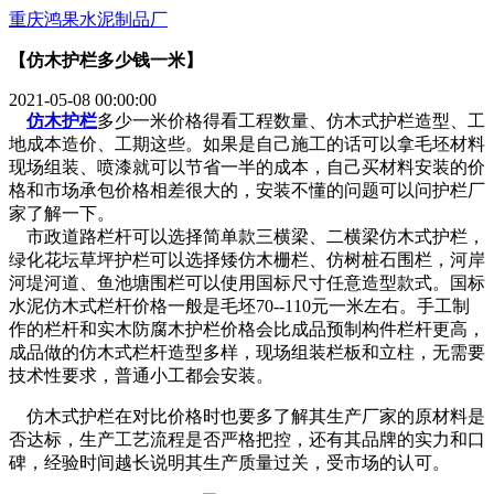
重庆鸿果水泥制品厂
【仿木护栏多少钱一米】
2021-05-08 00:00:00
仿木护栏
多少一米价格得看工程数量、仿木式护栏造型、工
地成本造价、工期这些。如果是自己施工的话可以拿毛坯材料
现场组装、喷漆就可以节省一半的成本，自己买材料安装的价
格和市场承包价格相差很大的，安装不懂的问题可以问护栏厂
家了解一下。
市政道路栏杆可以选择简单款三横梁、二横梁仿木
式
护栏，
绿化花坛草坪护栏可以选择矮仿木栅栏、仿树桩石围栏，河岸
河堤河道、鱼池塘围栏可以使用国标尺寸任意造型款式。国标
水泥仿木式栏杆价格一般是毛坯70--110元一米左右。手工制
作的栏杆和实木防腐木护栏价格会比成品预制构件栏杆更高，
成品做的仿木式栏杆造型多样，现场组装栏板和立柱，无需要
技术性要求，普通小工都会安装。
仿木
式
护栏在对比价格时也要多了解其生产厂家的原材料是
否达标，生产工艺流程是否严格把控，还有其品牌的实力和口
碑，经验时间越长说明其生产质量过关，受市场的认可。