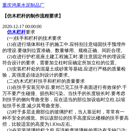
重庆鸿果水泥制品厂
【仿木栏杆的制作流程要求】
2020-12-17 00:00:00
仿木栏杆
要求
(一)扶手和栏杆的技术要求
(1)在进行墙体和柱子的施工中.应特别注意锚固扶手预埋件
的埋设.要做到位置准确、数量够用、规格正确、间距合理。
(2)在进行护栏底座土建工程施工时.要注意固定件的埋设应
符合设计的要求，需要加立柱时应确定所加立柱的位置。
(3)安装栏杆处的混凝土或砂浆等基础.应进行严格的质量检
验，其强度必须达到设计的要求。
(二)仿木式栏杆扶手和栏杆的质量要求
(1)在扶手安装完毕后.要对己完工扶手表面进行有效保护.千
万不要产生碰撞、损伤和污染。当扶手的长度较长时.要考虑
到扶手的侧向弯曲变形，应在适当的部位加设临时立柱.以缩
短扶手长度.减少其弯曲变形。
(2)对于多层走廊部位的玻璃护栏，当人靠近时，常常有一
种不安全的感觉。所以该部位的扶手高度应比楼梯的扶手要高
些，比较适宜的高度为1.lOm左右。
(3)在安装玻璃护栏之前.应该检查玻璃板的周边有无缺口边;