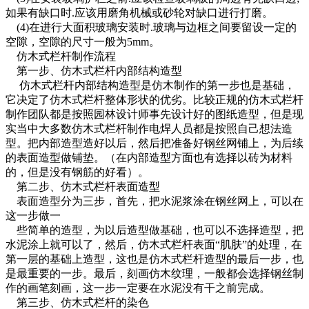
如果有缺口时.应该用磨角机械或砂轮对缺口进行打磨。
(4)在进行大面积玻璃安装时.玻璃与边框之间要留设一定的
空隙，空隙的尺寸一般为5mm。
仿木
式
栏杆制作流程
第一步、仿木
式
栏杆内部结构造型
仿木
式
栏杆内部结构造型是仿木制作的第一步也是基础，
它决定了仿木
式
栏杆整体形状的优劣。比较正规的仿木
式
栏杆
制作团队都是按照园林设计师事先设计好的图纸造型，但是现
实当中大多数仿木
式
栏杆制作电焊人员都是按照自己想法造
型。把内部造型造好以后，然后把准备好钢丝网铺上，为后续
的表面造型做铺垫。（在内部造型方面也有选择以砖为材料
的，但是没有钢筋的好看）。
第二步、仿木
式
栏杆表面造型
表面造型分为三步，首先，把水泥浆涂在钢丝网上，可以在
这一步做一
些简单的造型，为以后造型做基础，也可以不选择造型，把
水泥涂上就可以了，然后，仿木
式
栏杆表面“肌肤”的处理，在
第一层的基础上造型，这也是仿木
式
栏杆造型的最后一步，也
是最重要的一步。最后，刻画仿木纹理，一般都会选择钢丝制
作的画笔刻画，这一步一定要在水泥没有干之前完成。
第三步、仿木
式
栏杆的染色