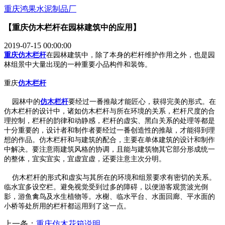
重庆鸿果水泥制品厂
【重庆仿木栏杆在园林建筑中的应用】
2019-07-15 00:00:00
重庆仿木栏杆
在园林建筑中，除了本身的栏杆维护作用之外，也是园
林组景中大量出现的一种重要小品构件和装饰。
重庆
仿木栏杆
园林中的
仿木栏杆
要经过一番推敲才能匠心，获得完美的形式。在
仿木栏杆的设计中，诸如仿木栏杆与所在环境的关系，栏杆尺度的合
理控制，栏杆的韵律和动静感，栏杆的虚实、黑白关系的处理等都是
十分重要的，设计者和制作者要经过一番创造性的推敲，才能得到理
想的作品。仿木栏杆和与建筑的配合，主要在单体建筑的设计和制作
中解决。要注意雨建筑风格的协调，且能与建筑物其它部分形成统一
的整体，宜实宜实，宜虚宜虚，还要注意主次分明。
仿木栏杆的形式和虚实与其所在的环境和组景要求有密切的关系。
临水宜多设空栏。避免视觉受到过多的障碍，以便游客观赏波光倒
影，游鱼禽鸟及水生植物等。水榭、临水平台、水面回廊、平水面的
小桥等处所用的栏杆都运用到了这一点。
上一条：
重庆仿木花箱说明