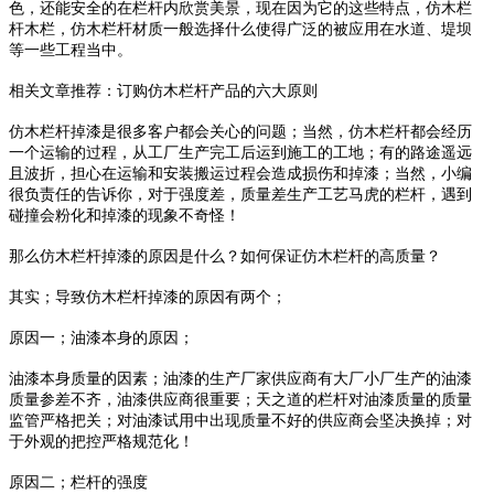
色，还能安全的在栏杆内欣赏美景，现在因为它的这些特点，仿木栏
杆木栏，仿木栏杆材质一般选择什么使得广泛的被应用在水道、堤坝
等一些工程当中。
相关文章推荐：订购仿木栏杆产品的六大原则
仿木栏杆掉漆是很多客户都会关心的问题；当然，仿木栏杆都会经历
一个运输的过程，从工厂生产完工后运到施工的工地；有的路途遥远
且波折，担心在运输和安装搬运过程会造成损伤和掉漆；当然，小编
很负责任的告诉你，对于强度差，质量差生产工艺马虎的栏杆，遇到
碰撞会粉化和掉漆的现象不奇怪！
那么仿木栏杆掉漆的原因是什么？如何保证仿木栏杆的高质量？
其实；导致仿木栏杆掉漆的原因有两个；
原因一；油漆本身的原因；
油漆本身质量的因素；油漆的生产厂家供应商有大厂小厂生产的油漆
质量参差不齐，油漆供应商很重要；天之道的栏杆对油漆质量的质量
监管严格把关；对油漆试用中出现质量不好的供应商会坚决换掉；对
于外观的把控严格规范化！
原因二；栏杆的强度