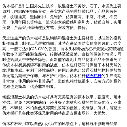
仿木栏杆是引进国外先进技术，以混凝土即黄沙、石子、水泥为主要
原料，内部配有钢筋骨架，是实木产品的理想替代品，产品具有色
泽、纹理逼真、坚固耐用、免维护、仿真度高、不腐、不燃、不变
形、使用年限长等特点，追求实木的质感和亲和力，贴近自然，实用
美观。产品采用榫槽连接方式，安装方便、快捷。
天之道生产的仿木栏杆是以钢筋和混凝土为主要材质，以硅胶的模具
制作而成；制作工艺讲究精细；其特点是坚固结实耐腐蚀风化，强度
高，一般可达到C25-C30的强度。而木头材料做的栏杆景观大家都知道
年数多了就不能避免腐朽、碎裂甚至被霉菌、白蚁等侵蚀的情况，同
时也给游人带来安全隐患。而新型的混泥土制品仿木产品不仅避免了
传统木材易腐易碎不耐用的缺点，仿木栏杆还同时保留了木材天然的
纹理和质感。有利于环境保护，使用起来也比普通石材的栏杆更加简
单无需后期维护保养。与石护栏相比，仿木栏杆
仿石栏杆
的生产周期
非常短，使用的材料非常易得，造价也相对低很多，安装方式护栏的
过程也更简单，优势非常明显。
钢筋混凝土材质的仿木栏杆具有完美逼真的原木效果，强度高、耐水
性强。避免了木材的缺陷，还具备了木材和石材的性能及优点，不腐
朽、不碎裂、不怕自然及霉菌虫蚁等的侵蚀，免维修。所以，混凝土
仿木栏杆具备此类环保又耐用的特点是占据市场的一大优势。
仿木栏杆应用在以自然山水为主的风景点上，这样既不影响自然景