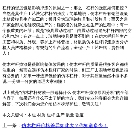
栏杆的强度也是影响掉漆的原因之一；那么，栏杆的强度如何把控？
当然是其生产工艺决定栏杆的强度；简单地说，仿木栏杆有钢筋混凝
土材质模具生产加工的；模具分为玻璃钢模具和硅胶模具；而天之道
厂家全部采用硅胶模生产的；硅胶模的优势是在生产的过程中；有一
个很重要的环节；就是“模具震动过程”！由震动过程避免栏杆内部的空
心和气泡；在这一点上，玻璃钢模具是做不到的！在仿木栏杆的生产
工艺和材质、外观、养护上严格管控，材质质仿木栏杆掉漆原因分析
检人员严格检验；有规范的生产流程，全程生产工艺严格，责任到
人！
仿木栏杆掉漆是很影响整体效果的！仿木栏杆的质量是很多客户都很
注重的！然而在选择仿木栏杆厂家的时候，到工厂去实地考察也是很
有必要的！如果一味选择低价的仿木栏杆，对于其质量当然小编不多
说;一分钱一分货的道理大家都懂！
以上就是“仿木栏杆材质一般选择什么 仿木栏杆掉漆原因分析”的全部
内容了，如果还有什么不太了解的地方，我们专业的客服会为您详细
解答，下次我们会为您介绍仿木梯形护栏，敬请关注！
本文关键词：木栏 材质 栏杆 生产 质量 强度
上一条：
仿木栏杆价格差异如此大？你知道多少！