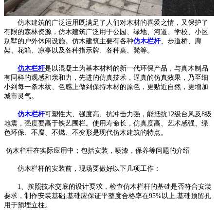
仿木建筑的广泛运用既满足了人们对木材的喜爱之情，又保护了
有限的森林资源，仿木建筑广泛用于公园、绿地、河道、学校、小区
别墅的户外休闲设施。仿木建筑主要有各种
仿木栏杆
、步道桥、廊
架、花箱、凉亭以及各种指示牌、各种桌、凳等。
仿木栏杆
是以混凝土为基本材料的新一代环保产品，与真木制品
有同样的观感和亲和力，先进的仿真技术，逼真的仿真效果，乃至细
小到每一条木纹、色感上做到保持木材的原色，更贴近自然，更增加
城市灵气。
仿木栏杆
可塑性大、强度高、抗冲击力强，能抵抗12级台风及8级
地震，强度要高于铁艺围栏。使用寿命长，仿真度高、艺术感强、绿
色环保、不腐、不燃、不变形是现代仿木建筑的特点。
仿木栏杆在实际应用中；包括安装，喷漆，保养等问题的介绍
仿木栏杆的安装前，现场要做好以下几项工作：
1、按照技术交底的设计要求，检查仿木栏杆的基础是否符合安装
要求，制作安装基础,基础应保证平整度合格率在95%以上,基础预留孔
用于预埋立柱。