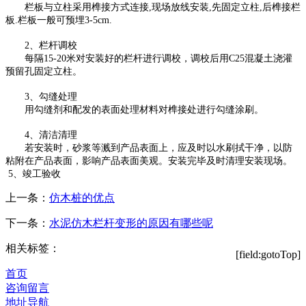
栏板与立柱采用榫接方式连接,现场放线安装,先固定立柱,后榫接栏
板.栏板一般可预埋3-5cm.
2、栏杆调校
每隔15-20米对安装好的栏杆进行调校，调校后用C25混凝土浇灌
预留孔固定立柱。
3、勾缝处理
用勾缝剂和配发的表面处理材料对榫接处进行勾缝涂刷。
4、清洁清理
若安装时，砂浆等溅到产品表面上，应及时以水刷拭干净，以防
粘附在产品表面，影响产品表面美观。安装完毕及时清理安装现场。
5、竣工验收
上一条：
仿木桩的优点
下一条：
水泥仿木栏杆变形的原因有哪些呢
相关标签：
[field:gotoTop]
首页
咨询留言
地址导航