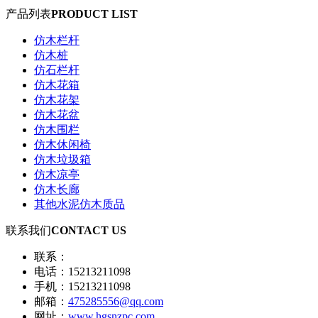
产品列表
PRODUCT LIST
仿木栏杆
仿木桩
仿石栏杆
仿木花箱
仿木花架
仿木花盆
仿木围栏
仿木休闲椅
仿木垃圾箱
仿木凉亭
仿木长廊
其他水泥仿木质品
联系我们
CONTACT US
联系：
电话：15213211098
手机：15213211098
邮箱：
475285556@qq.com
网址：
www.hgsnzpc.com